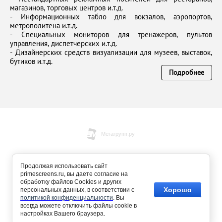
магазинов, торговых центров и.т.д.
- Информационных табло для вокзалов, аэропортов,
метрополитена и.т.д.
- Специальных мониторов для тренажеров, пультов
управления, диспетчерских и.т.д.
- Дизайнерских средств визуализации для музеев, выставок,
бутиков и.т.д.
Подробнее
Copyright © 2017 - 2026
Продолжая использовать сайт
primescreens.ru, вы даете согласие на
обработку файлов Cookies и других
Хорошо
персональных данных, в соответствии с
политикой конфиденциальности
. Вы
всегда можете отключить файлы cookie в
настройках Вашего браузера.